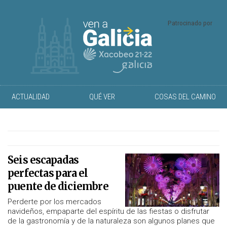
Patrocinado por
ACTUALIDAD
QUÉ VER
COSAS DEL CAMINO
Seis escapadas
perfectas para el
puente de diciembre
Perderte por los mercados
navideños, empaparte del espíritu de las fiestas o disfrutar
de la gastronomía y de la naturaleza son algunos planes que