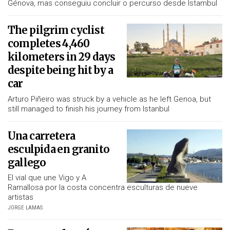
Génova, mas conseguiu concluir o percurso desde Istambul
The pilgrim cyclist
completes 4,460
kilometers in 29 days
despite being hit by a
car
Arturo Piñeiro was struck by a vehicle as he left Genoa, but
still managed to finish his journey from Istanbul
Una carretera
esculpida en granito
gallego
El vial que une Vigo y A
Ramallosa por la costa concentra esculturas de nueve
artistas
JORGE LAMAS