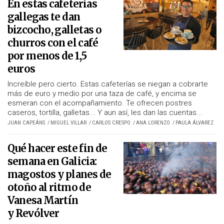
En estas cafeterías
gallegas te dan
bizcocho, galletas o
churros con el café
por menos de 1,5
euros
Increíble pero cierto. Estas cafeterías se niegan a cobrarte
más de euro y medio por una taza de café, y encima se
esmeran con el acompañamiento. Te ofrecen postres
caseros, tortilla, galletas... Y aun así, les dan las cuentas...
JUAN CAPEÁNS
MIGUEL VILLAR
CARLOS CRESPO
ANA LORENZO
PAULA ÁLVAREZ
Qué hacer este fin de
semana en Galicia:
magostos y planes de
otoño al ritmo de
Vanesa Martín
y Revólver