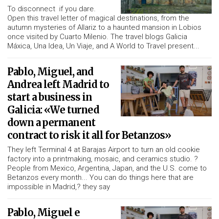
To disconnect if you dare.
Open this travel letter of magical destinations, from the
autumn mysteries of Allariz to a haunted mansion in Lobios
once visited by Cuarto Milenio. The travel blogs Galicia
Máxica, Una Idea, Un Viaje, and A World to Travel present...
Pablo, Miguel, and
Andrea left Madrid to
start a business in
Galicia: «We turned
down a permanent
contract to risk it all for Betanzos»
They left Terminal 4 at Barajas Airport to turn an old cookie
factory into a printmaking, mosaic, and ceramics studio. ?
People from Mexico, Argentina, Japan, and the U.S. come to
Betanzos every month... You can do things here that are
impossible in Madrid,? they say
Pablo, Miguel e