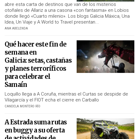
abre esta carta de destinos que van de los misterios
otoñales de Allariz a una casona «con fantasma» en Lobios
donde llegó «Cuarto milenio». Los blogs Galicia Máxica, Una
Idea, Un Viaje y A World to Travel presentan...
ANA ABELENDA
Qué hacer este fin de
semana en
Galicia: setas, castañas
y planes terroríficos
para celebrar el
Samaín
Loquillo llega a A Coruña, mientras el Curtas se despide de
Vilagarcía y el FIOT echa el cierre en Carballo
CANDELA MONTERO RÍO
A Estrada suma rutas
en buggy a su oferta
de actividades de