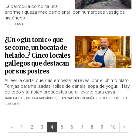
La parroquia combina una
enorme riqueza medioambiental con numerosos vestigios
históricos
JORGE LAMAS
¿Un «gin tonic» que
se come, un bocata de
helado...? Cinco locales
gallegos que destacan
por sus postres
Al leer la carta, querrías empezar al revés, por el último plato.
Torrijas caramelizadas, rollos de canela, sopa de yogur... Hay
de todo y también propuestas para llevarte para casa
YAGO GANTES, MELISSA RODRÍGUEZ, JUAN CAPEÁNS, BEGOÑA R. SOTELINO Y REBECA
CORDOBÉS
«
1
2
3
4
5
6
7
8
9
10
»