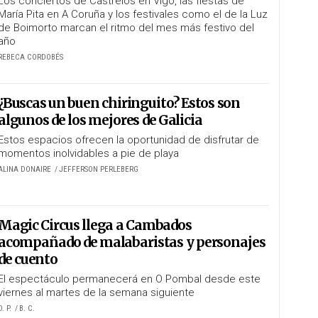
Los conciertos de Castrelos en Vigo, las fiestas de
María Pita en A Coruña y los festivales como el de la Luz
de Boimorto marcan el ritmo del mes más festivo del
año
REBECA CORDOBÉS
¿Buscas un buen chiringuito? Estos son
algunos de los mejores de Galicia
Estos espacios ofrecen la oportunidad de disfrutar de
momentos inolvidables a pie de playa
ALINA DONAIRE
JEFFERSON PERLEBERG
Magic Circus llega a Cambados
acompañado de malabaristas y personajes
de cuento
El espectáculo permanecerá en O Pombal desde este
viernes al martes de la semana siguiente
D. P.
B. C.