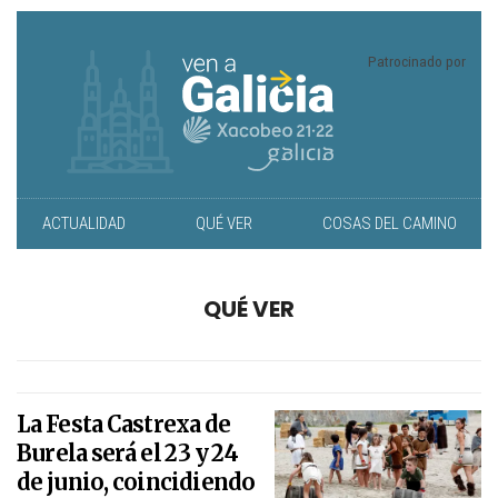
Patrocinado por
ACTUALIDAD
QUÉ VER
COSAS DEL CAMINO
QUÉ VER
La
Festa Castrexa
de
Burela será el 23 y 24
de junio, coincidiendo