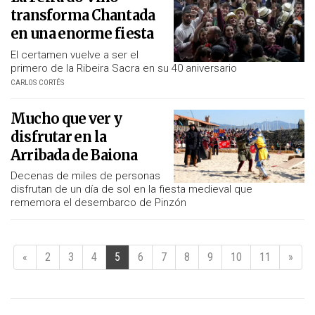
transforma Chantada
en una enorme fiesta
El certamen vuelve a ser el
primero de la Ribeira Sacra en su 40 aniversario
CARLOS CORTÉS
Mucho que ver y
disfrutar en la
Arribada de Baiona
Decenas de miles de personas
disfrutan de un día de sol en la fiesta medieval que
rememora el desembarco de Pinzón
«
2
3
4
5
6
7
8
9
10
11
»