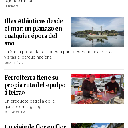
tejiendo ramos
M.TORRES
Illas Atlánticas desde
el mar: un planazo en
cualquier época del
año
La Xunta presenta su apuesta para desestacionalizar las
visitas al parque nacional
ROSA ESTÉVEZ
Ferrolterra tiene su
propia ruta del «pulpo
á feira»
Un producto estrella de la
gastronomía gallega
ISIDORO VALERIO
Un viaje de flor en flor