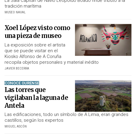
La Sala Capitán de Navío Leopoldo Boado rinde tributo a la
tradición marítima
MUSEO NAVAL
Xoel López visto como
una pieza de museo
La exposición sobre el artista
que se puede visitar en el
Kiosko Alfonso de A Coruña
recopila objetos personales y material inédito
JAVIER BECERRA
CONOCE OURENSE
Las torres que
vigilaban la laguna de
Antela
Las edificaciones, todo un símbolo de A Limia, eran grandes
castillos, según los expertos
MIGUEL ASCÓN