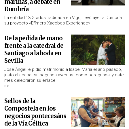
marinas, a debate en
Dumbría
La entidad 13 Grados, radicada en Vigo, llevó ayer a Dumbría
su proyecto «Efímero Xacobeo Experience»
De la pedida de mano
frente a la catedral de
Santiago a la boda en
Sevilla
José Ángel le pidió matrimonio a Isabel María el año pasado,
justo al acabar su segunda aventura como peregrinos, y este
mes celebraron su enlace
P. C.
Sellos de la
Compostela en los
negocios pontecesáns
de la Vía Céltica