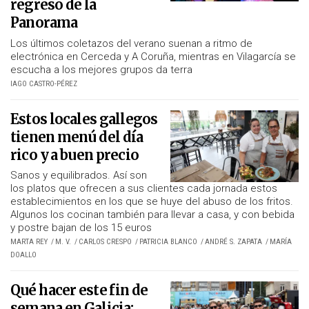
regreso de la
Panorama
Los últimos coletazos del verano suenan a ritmo de
electrónica en Cerceda y A Coruña, mientras en Vilagarcía se
escucha a los mejores grupos
da terra
IAGO CASTRO-PÉREZ
Estos locales gallegos
tienen menú del día
rico y a buen precio
Sanos y equilibrados. Así son
los platos que ofrecen a sus clientes cada jornada estos
establecimientos en los que se huye del abuso de los fritos.
Algunos los cocinan también para llevar a casa, y con bebida
y postre bajan de los 15 euros
MARTA REY
M. V.
CARLOS CRESPO
PATRICIA BLANCO
ANDRÉ S. ZAPATA
MARÍA
DOALLO
Qué hacer este fin de
semana en Galicia: