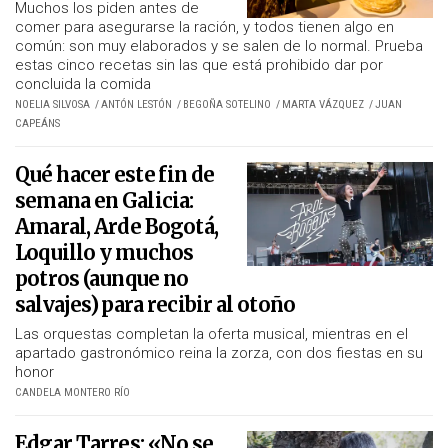
Muchos los piden antes de
comer para asegurarse la ración, y todos tienen algo en
común: son muy elaborados y se salen de lo normal. Prueba
estas cinco recetas sin las que está prohibido dar por
concluida la comida
NOELIA SILVOSA
ANTÓN LESTÓN
BEGOÑA SOTELINO
MARTA VÁZQUEZ
JUAN
CAPEÁNS
Qué hacer este fin de
semana en Galicia:
Amaral, Arde Bogotá,
Loquillo y muchos
potros (aunque no
salvajes) para recibir al otoño
Las orquestas completan la oferta musical, mientras en el
apartado gastronómico reina la
zorza
, con dos fiestas en su
honor
CANDELA MONTERO RÍO
Edgar Tarres: «No se