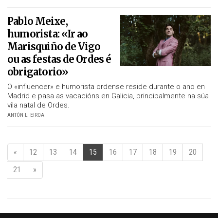
Pablo Meixe,
humorista: «Ir ao
Marisquiño de Vigo
ou as festas de Ordes é
obrigatorio»
O «influencer» e humorista ordense reside durante o ano en
Madrid e pasa as vacacións en Galicia, principalmente na súa
vila natal de Ordes.
ANTÓN L. EIROA
«
12
13
14
15
16
17
18
19
20
21
»