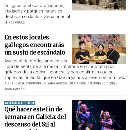
Antiguos pueblos promiscuos,
ciudades y parques naturales
destacan en la Raia Seca oriental
M. RODRÍGUEZ
En estos locales
gallegos encontrarás
un sushi de escándalo
Asia está de moda, también a la
hora de sentarse a la mesa. Entramos en cinco templos
gallegos de la cocina japonesa, y nos confirman que su
implantación es tal que en Galicia ya nos atrevemos con todo
ALEJANDRO G. CHOUCIÑO
SUSANA ACOSTA
BEA ANTÓN
BEGOÑA SOTELINO
JUAN CAPEÁNS
AGENDA DE OCIO
Qué hacer este fin de
semana en Galicia: del
descenso del Sil al