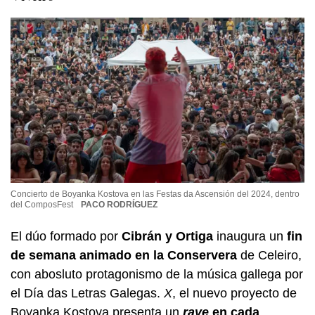
Concierto de Boyanka Kostova en las Festas da Ascensión del 2024, dentro
del ComposFest
PACO RODRÍGUEZ
El dúo formado por
Cibrán y Ortiga
inaugura un
fin
de semana animado en la Conservera
de Celeiro,
con abosluto protagonismo de la música gallega por
el Día das Letras Galegas.
X
, el nuevo proyecto de
Boyanka Kostova presenta un
rave
en cada