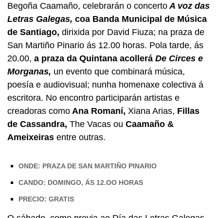
Begoña Caamaño, celebrarán o concerto
A voz das
Letras Galegas,
coa Banda Municipal de Música
de Santiago,
dirixida por David Fiuza; na praza de
San Martiño Pinario ás 12.00 horas. Pola tarde, ás
20.00,
a praza da Quintana acollerá
De Circes e
Morganas,
un evento que combinará música,
poesía e audiovisual; nunha homenaxe colectiva á
escritora. No encontro participarán artistas e
creadoras como
Ana Romaní,
Xiana Arias,
Fillas
de Cassandra,
The Vacas ou
Caamaño &
Ameixeiras
entre outras.
ONDE: PRAZA DE SAN MARTIÑO PINARIO
CANDO: DOMINGO, ÁS 12.OO HORAS
PRECIO: GRATIS
O sábado, como previa ao Día das Letras Galegas,