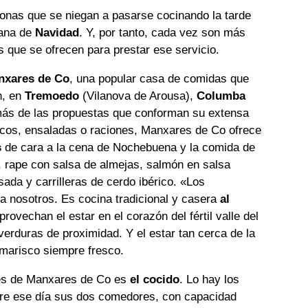
onas que se niegan a pasarse cocinando la tarde
ana de
Navidad
. Y, por tanto, cada vez son más
s que se ofrecen para prestar ese servicio.
nxares de Co
, una popular casa de comidas que
n, en
Tremoedo
(Vilanova de Arousa),
Columba
ás de las propuestas que conforman su extensa
scos, ensaladas o raciones, Manxares de Co ofrece
s
de cara a la cena de Nochebuena y la comida de
, rape con salsa de almejas, salmón en salsa
sada y carrilleras de cerdo ibérico. «Los
 nosotros. Es cocina tradicional y casera
al
rovechan el estar en el corazón del fértil valle del
verduras de proximidad. Y el estar tan cerca de la
marisco siempre fresco.
res de Manxares de Co es
el cocido
. Lo hay los
mpre ese día sus dos comedores, con capacidad