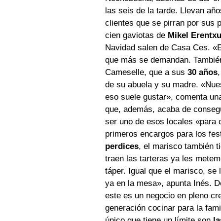
las seis de la tarde. Llevan a
clientes que se pirran por sus 
cien gaviotas de
Mikel Erentx
Navidad salen de Casa Ces. «E
que más se demandan. También
Cameselle, que a sus
30 años
de su abuela y su madre. «Nues
eso suele gustar», comenta una
que, además, acaba de conseg
ser uno de esos locales «para 
primeros encargos para los fe
perdices
, el marisco también t
traen las tarteras ya les mete
táper. Igual que el marisco, se 
ya en la mesa», apunta Inés. D
este es un negocio en pleno cr
generación cocinar para la fami
único que tiene un límite son
l