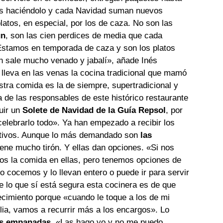
ños haciéndolo y cada Navidad suman nuevos
platos, en especial, por los de caza. No son las
un
, son las cien perdices de media que cada
stamos en temporada de caza y son los platos
 sale mucho venado y jabalí», añade Inés
, lleva en las venas la cocina tradicional que mamó
tra comida es la de siempre, supertradicional y
 de las responsables de este histórico restaurante
uir un
Solete de Navidad de la Guía Repsol
, por
celebrarlo todo». Ya han empezado a recibir los
stivos. Aunque lo más demandado son
las
iene mucho tirón. Y ellas dan opciones. «Si nos
mos la comida en ellas, pero tenemos opciones de
lo cocemos y lo llevan entero o puede ir para servir
e lo que sí está segura esta cocinera es de que
ecimiento porque «cuando le toque a los de mi
lia, vamos a recurrir más a los encargos». Lo
as empanadas
. «Las hago yo y no me puedo