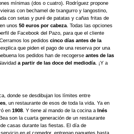
iones mínimas (dos o cuatro). Rodríguez propone
ieiras con bechamel de txangurro y langostino,
fada con setas y puré de patatas y cañas fritas de
e en unos
50 euros por cabeza
. Todas las opciones
perfil de Facebook del Pazo, para que el cliente
 «Cerramos los pedidos
cinco días antes de la
 explica que piden el pago de una reserva por una
chebuena los pedidos han de recogerse
antes de las
 Navidad
a partir de las
doce del mediodía
. ¡Y a
ca, donde se desdibujan los límites entre
es
, un restaurante de esos de toda la vida. Ya en
ró en
1908
. Y tiene al mando de la cocina a
Inés
 Bea son la cuarta generación de un restaurante
de casas durante las fiestas. El día de
servicio en el comedor, entregan paquetes hasta