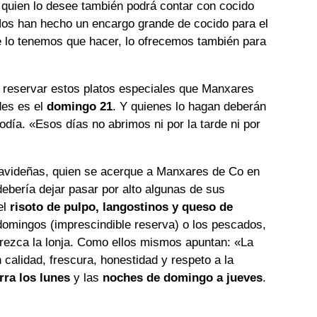
, quien lo desee también podrá contar con cocido
Nos han hecho un encargo grande de cocido para el
e lo tenemos que hacer, lo ofrecemos también para
er reservar estos platos especiales que Manxares
es es el
domingo 21
. Y quienes lo hagan deberán
iodía. «Esos días no abrimos ni por la tarde ni por
avideñas, quien se acerque a Manxares de Co en
ebería dejar pasar por alto algunas de sus
el
risoto de pulpo, langostinos y queso de
s domingos (imprescindible reserva) o los pescados,
frezca la lonja. Como ellos mismos apuntan: «La
calidad, frescura, honestidad y respeto a la
rra los lunes
y las
noches de domingo a jueves
.