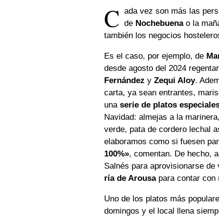
C
ada vez son más las pers
de
Nochebuena
o la mañ
también los negocios hostelero
Es el caso, por ejemplo, de
Ma
desde agosto del 2024 regenta
Fernández
y
Zequi Aloy
. Adem
carta, ya sean entrantes, mari
una
serie de platos especiale
Navidad: almejas a la marinera
verde, pata de cordero lechal a
elaboramos como si fuesen para
100%»
, comentan. De hecho, ap
Salnés para aprovisionarse de 
ría de Arousa
para contar con 
Uno de los platos más popula
domingos y el local llena sie