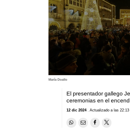
0
María Doallo
seconds
of
32
El presentador gallego J
seconds
Volume
ceremonias en el encendid
90%
12 dic 2024
. Actualizado a las 22:13