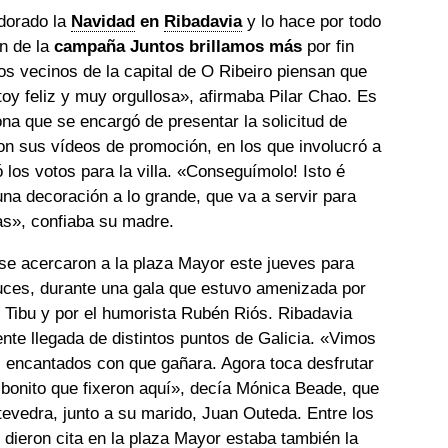
 dorado la
Navidad
en
Ribadavia
y lo hace por todo
ón de la
campaña Juntos brillamos más
por fin
os vecinos de la capital de O Ribeiro piensan que
oy feliz y muy orgullosa», afirmaba Pilar Chao. Es
na que se encargó de presentar la solicitud de
on sus vídeos de promoción, en los que involucró a
 los votos para la villa. «
Conseguímolo! Isto é
 una decoración a lo grande, que va a servir para
s», confiaba su madre.
 se acercaron a la plaza Mayor este jueves para
 luces, durante una gala que estuvo amenizada por
DJ Tibu y por el humorista Rubén Riós. Ribadavia
ente llegada de distintos puntos de Galicia. «
Vimos
 encantados con que gañara. Agora toca desfrutar
 bonito que fixeron aquí
», decía Mónica Beade, que
evedra, junto a su marido, Juan Outeda. Entre los
dieron cita en la plaza Mayor estaba también la