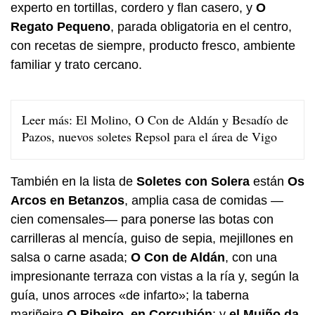
experto en tortillas, cordero y flan casero, y
O
Regato Pequeno
, parada obligatoria en el centro,
con recetas de siempre, producto fresco, ambiente
familiar y trato cercano.
Leer más:
El Molino, O Con de Aldán y Besadío de
Pazos, nuevos soletes Repsol para el área de Vigo
También en la lista de
Soletes con Solera
están
Os
Arcos en Betanzos
, amplia casa de comidas —
cien comensales— para ponerse las botas con
carrilleras al mencía, guiso de sepia, mejillones en
salsa o carne asada;
O Con de Aldán
, con una
impresionante terraza con vistas a la ría y, según la
guía, unos arroces «de infarto»; la taberna
mariñeira
O Ribeiro, en Corcubión
; y
el Muiño da