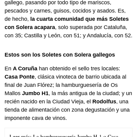
gallego, pasando por todo tipo de mariscos,
pescados y carnes, guisos, cocidos y asados. Es,
de hecho,
la cuarta comunidad que más Soletes
con Solera acapara
, solo superada por Cataluña,
con 35; Castilla y León, con 51; y Andalucía, con 52.
Estos son los Soletes con Solera gallegos
En
A Coruña
han obtenido el sello tres locales:
Casa Ponte
, clásica vinoteca de barrio ubicada al
final de Juan Flórez; la hamburguesería de Os
Mallos
Jumbo H1
, la más antigua de la ciudad; y un
recién nacido en la Ciudad Vieja, el
Rodolfus
, una
tienda de alimentación con zona degustación y una
imponente cava de vinos.
Leer más:
La hamburguesería Jumbo H-1 o Casa