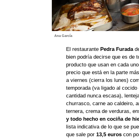
Ana García
El restaurante
Pedra Furada
d
bien podría decirse que es de to
producto que usan en cada uno 
precio que está en la parte más
a viernes (cierra los lunes) c
temporada (va ligado al cocido 
cantidad nunca escasa), lentej
churrasco, carne
ao caldeiro
, 
ternera, crema de verduras, e
y todo hecho en cociña de hi
lista indicativa de lo que se p
que sale por
13,5 euros
con pos