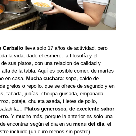
e
Carballo
lleva solo 17 años de actividad, pero
da la vida, dado el esmero, la filosofía y el
de sus platos, con una relación de calidad y
 alta de la tabla. Aquí es posible comer, de martes
omo en casa.
Mucha cuchara
: sopa, caldo de
de grelos o repollo, que se ofrece de segundo y en
as, fabada, judías, choupa guisada, empanada,
arroz, potaje, chuleta asada, filetes de pollo,
nsaladilla…
Platos generosos, de excelente sabor
erro
. Y mucho más, porque la anterior es solo una
uede encontrar según el día en su
menú del día
, el
tre incluido (un euro menos sin postre)...