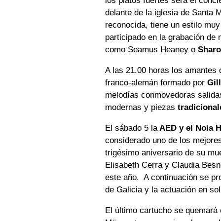
los platos fuertes será el conc
delante de la iglesia de Santa 
reconocida, tiene un estilo mu
participado en la grabación de
como Seamus Heaney o
Sharo
A las 21.00 horas los amantes d
franco-alemán formado por
Gil
melodías conmovedoras salida
modernas y piezas
tradicional
El sábado 5 la
AED y el Noia H
considerado uno de los mejores
trigésimo aniversario de su mue
Elisabeth Cerra y Claudia Besn
este año. A continuación se pr
de Galicia y la actuación en sol
El último cartucho se quemará e