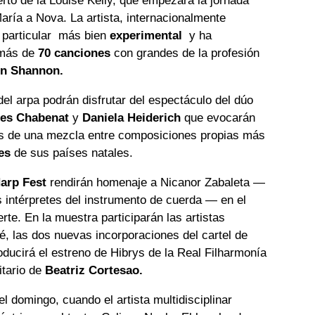
ierto de la Louise Kelly, que empezará la jornada
María a Nova. La artista, internacionalmente
y particular más bien
experimental
y ha
 más de
70 canciones
con grandes de la profesión
n Shannon.
el arpa podrán disfrutar del espectáculo del dúo
les Chabenat
y
Daniela Heiderich
que evocarán
s de una mezcla entre composiciones propias más
es
de sus países natales.
arp Fest
rendirán homenaje a Nicanor Zabaleta —
 intérpretes del instrumento de cuerda — en el
rte. En la muestra participarán las artistas
é, las dos nuevas incorporaciones del cartel de
oducirá el estreno de Hibrys de la Real Filharmonía
itario de
Beatriz Cortesao.
l domingo, cuando el artista multidisciplinar