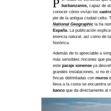
P
barbanzanos,
capaz de atr
conocer cómo vivían los
castr
pie de la antigua ciudad celta. 
National Geographic
la ha no
España
. La publicación expli
esencia natural, así como de la
histórica.
Además de lo apreciable a simp
más sensibles rincones que pod
este
paraje sonense
ya desvela
grandes instalaciones, si no el
fincas delimitadas con
muros d
lleva a la costa se encuentra u
banco
que da directamente al 