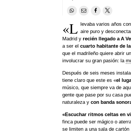
«L
levaba varios años con
aire puro y desconectar
Madrid y
recién llegado a A V
a ser el
cuarto habitante de l
que el madrileño quiere abrir u
involucrar su gran pasión: la
m
Después de seis meses instala
tiene claro que este es «
el lug
músico, que siempre va de aquí 
gente que pase por su casa p
naturaleza y
con banda sonor
«Escuchar ritmos celtas en v
finca puede ser mágico o aterr
se limiten a una sala de cartón