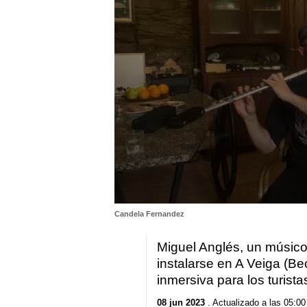
0
Candela Fernandez
seconds
of
54
Miguel Anglés, un músico 
seconds
Volume
instalarse en A Veiga (Be
90%
inmersiva para los turista
08 jun 2023
. Actualizado a las 05:00