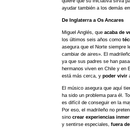
quiere que su iniciativa sirva p
ayudar también a los demás e
De Inglaterra a Os Ancares
Miguel Anglés, que
acaba de ve
los últimos seis años como
té
asegura que el Norte siempre l
cambiar de aires». El madrileño 
ya que sus padres se han pasad
hermanos viven en Chile y en 
está más cerca, y
poder vivir
a
El músico asegura que aquí tie
ha sido un problema para él. To
es difícil de conseguir en la m
Por eso, el madrileño no preten
sino
crear experiencias inmer
y sentirse especiales,
fuera de