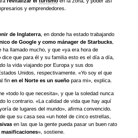
ara
revitalizar el
turismo
en la zona, y poder así
mpresarios y emprendedores.
nir de Inglaterra
, en donde ha estado trabajando
cnico de Google y como mánager de Starbucks
,
e ha llamado mucho, y que «ya era hora de
dice que para él y su familia esto es el día a día,
o la vida viajando por Europa y sus dos
Estados Unidos, respectivamente. «Yo soy el que
l fin
en el Norte es un sueño
para mi», explica.
ne «todo lo que necesita», y que la soledad nunca
do lo contrario. «La calidad de vida que hay aquí
ayoría de lugares del mundo», afirma convencido.
de que su casa sea «un hotel de cinco estrellas,
sivas
en las que la gente pueda pasar un buen rato
 masificaciones
», sostiene.