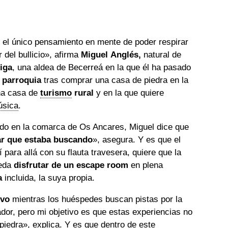
 el único pensamiento en mente de poder respirar
 del bullicio», afirma
Miguel Anglés,
natural de
eiga
, una aldea de Becerreá en la que él ha pasado
a parroquia
tras comprar una casa de piedra en la
na casa de
turismo
rural
y en la que quiere
úsica
.
do en la comarca de Os Ancares, Miguel dice que
ar que estaba buscando
», asegura. Y es que el
para allá con su flauta travesera, quiere que la
ueda
disfrutar de un escape room
en plena
a
incluida, la suya propia.
ivo
mientras los huéspedes buscan pistas por la
ador, pero mi objetivo es que estas experiencias no
 piedra», explica. Y es que dentro de este