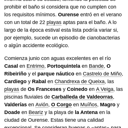
prohibir el baño si considera que no cumplen con
los requisitos mínimos.
Ourense
entró en el verano
con un total de 22
playas
aptas para el baño. A lo
largo de la época estival esta lista podría variar si,
por ejemplo, sucede un episodio de cianobacterias
o algún accidente ecológico.
Comienza junio con aguas excelentes en el río
Casal
en
Entrimo
,
Portoquintela
en
Bande
,
O
Ribeiriño
y el
parque náutico
en
Castrelo de Miño
,
Cardiego
y
Rabal
en
Chandrexa de Queixa
, las
playas
de
Os Franceses
y
Coinedo
en
A Veiga
, las
piscinas fluviales de
Carballeda de Valdeorras
,
Valderías
en
Avión
,
O Corgo
en
Muíños
,
Magro
y
Doade
en
Beariz
y la playa de
la Antena
en la
ciudad de Ourense. Estas tiene una calidad
excepcional. Se consideran buenas o «aptas» para