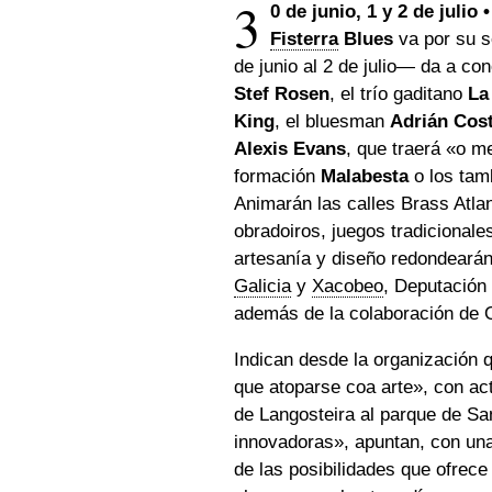
3
0 de junio, 1 y 2 de julio 
Fisterra
Blues
va por su s
de junio al 2 de julio— da a c
Stef Rosen
, el trío gaditano
La 
King
, el bluesman
Adrián Cos
Alexis Evans
, que traerá
«o me
formación
Malabesta
o los tam
Animarán las calles Brass Atlan
obradoiros, juegos tradicionale
artesanía y diseño redondearán 
Galicia
y
Xacobeo
, Deputación
además de la colaboración de 
Indican desde la organización 
que atoparse coa arte»
, con ac
de Langosteira al parque de Sa
innovadoras», apuntan, con una
de las posibilidades que ofrece e