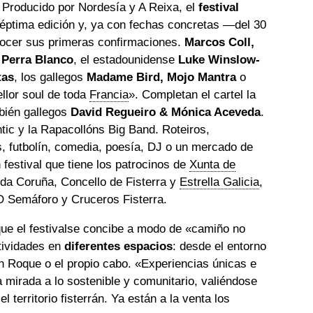
•
Producido por Nordesía y A Reixa, el
festival
éptima edición y, ya con fechas concretas —del 30
onocer sus primeras confirmaciones.
Marcos Coll,
Perra Blanco
, el estadounidense
Luke Winslow-
tas
, los gallegos
Madame Bird, Mojo Mantra
o
llor soul de toda
Francia
».
Completan el cartel la
bién gallegos
David Regueiro & Mónica Aceveda
.
tic y la Rapacollóns Big Band. Roteiros,
s, futbolín, comedia, poesía, DJ o un mercado de
festival que tiene los patrocinos de
Xunta de
 da Coruña, Concello de Fisterra y
Estrella Galicia
,
O Semáforo y Cruceros Fisterra.
que el festivalse concibe a modo de
«camiño no
tividades en
diferentes espacios
: desde el entorno
n Roque o el propio cabo. «Experiencias únicas e
 mirada a lo sostenible y comunitario, valiéndose
l territorio fisterrán. Ya están a la venta los