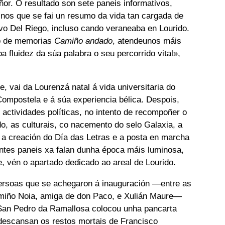
ñor. O resultado son sete paneis informativos,
nos que se fai un resumo da vida tan cargada de
ivo Del Riego, incluso cando veraneaba en Lourido.
ro de memorias
Camiño andado
, atendeunos máis
a fluidez da súa palabra o seu percorrido vital»,
, vai da Lourenzá natal á vida universitaria do
 Compostela e á súa experiencia bélica. Despois,
 actividades políticas, no intento de recompoñer o
do, as culturais, co nacemento do selo Galaxia, a
 a creación do Día das Letras e a posta en marcha
ntes paneis xa falan dunha época máis luminosa,
e, vén o apartado dedicado ao areal de Lourido.
ersoas que se achegaron á inauguración —entre as
amiño Noia, amiga de don Paco, e Xulián Maure—
San Pedro da Ramallosa colocou unha pancarta
descansan os restos mortais de Francisco