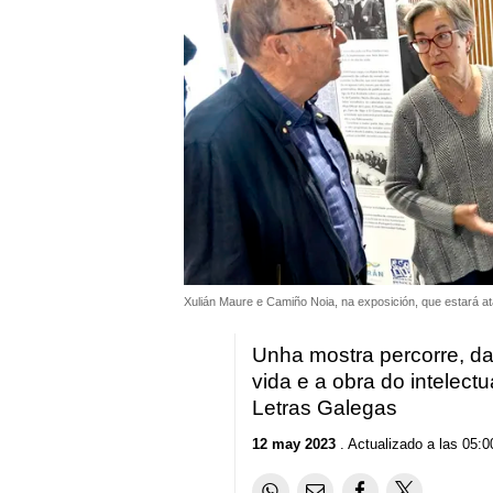
Xulián Maure e Camiño Noia, na exposición, que estará ata
Unha mostra percorre, d
vida
e a obra do intelect
Letras Galegas
12 may 2023
. Actualizado a las 05:0