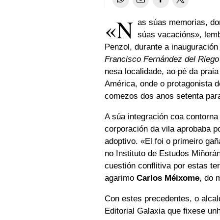
«N
as súas memorias, don
súas vacacións», lem
Penzol, durante a inauguración
Francisco Fernández del Riego
nesa localidade, ao pé da praia
América, onde o protagonista 
comezos dos anos setenta para 
A súa integración coa contorna 
corporación da vila aprobaba po
adoptivo. «El foi o primeiro 
no Instituto de Estudos Miñorá
cuestión conflitiva por estas t
agarimo
Carlos Méixome
, do 
Con estes precedentes, o alca
Editorial Galaxia que fixese u