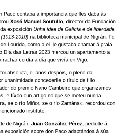
 Paco contaba a importancia que lles daba ás
brou
Xosé Manuel Soutullo
, director da Fundación
 da exposición
Unha idea de Galicia e de liberdade.
 (1913-2010)
na biblioteca municipal de Nigrán. Foi
 de Lourido, como a el lle gustaba chamar á praia
do Día das Letras 2023 mercou un apartamento a
rachar co día a día que vivía en Vigo.
foi absoluta, e, anos despois, o pleno da
r unanimidade concederlle o título de fillo
gañador do premio Nano Cambeiro que organizamos
ns, e fíxoo cun artigo no que se meteu nunha
erra, se o río Miñor, se o río Zamáns», recordou con
mencionado instituto.
lde de Nigrán,
Juan González Pérez,
pediulle á
nha exposición sobre don Paco adaptándoa á súa