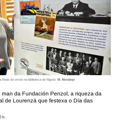
 finais do verán na biblioteca de Nigrán.
M. Moralejo
a man da Fundación Penzol, a riqueza da
ual de Lourenzá que festexa o Día das
0 h.