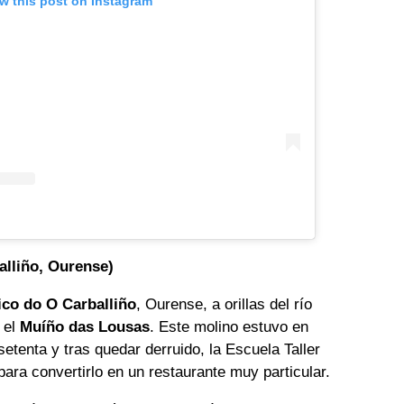
w this post on Instagram
alliño, Ourense)
ico do O Carballiño
, Ourense, a orillas del río
 el
Muíño das Lousas
. Este molino estuvo en
etenta y tras quedar derruido, la Escuela Taller
para convertirlo en un restaurante muy particular.