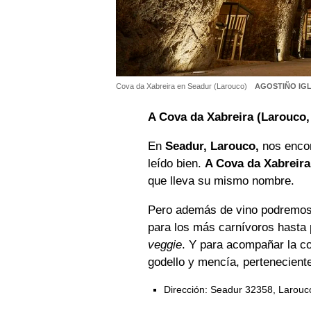
Cova da Xabreira en Seadur (Larouco)
AGOSTIÑO IGL
A Cova da Xabreira (Larouco
En
Seadur, Larouco,
nos encon
leído bien.
A Cova da Xabreira
que lleva su mismo nombre.
Pero además de vino podremos 
para los más carnívoros hasta 
veggie
. Y para acompañar la co
godello y mencía, pertenecient
Dirección: Seadur 32358, Larouc